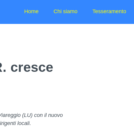
Home
Chi siamo
Tesseramento
R. cresce
iareggio (LU) con il nuovo
rigenti locali.